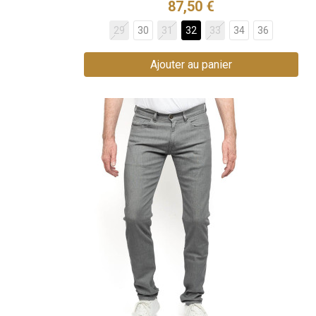
87,50 €
29
30
31
32
33
34
36
Ajouter au panier