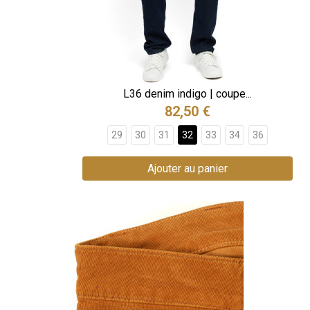
L36 denim indigo | coupe...
82,50 €
29
30
31
32
33
34
36
Ajouter au panier