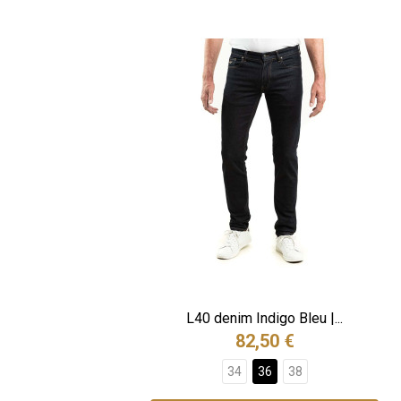
L40 denim Indigo Bleu |...
82,50 €
34
36
38