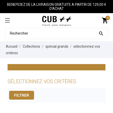
BENEFICIEZ DE LA LIVRAISON GRATUITE A PARTIR DE 129,00 €
D'ACHAT
0
shopping_cart

Accueil
Collections
spécial grands
sélectionnez vos
critères
SÉLECTIONNEZ VOS CRITÈRES
FILTRER