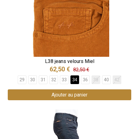
L38 jeans velours Miel
62,50 €
82,50 €
29
30
31
32
33
34
36
38
40
42
Ajouter au panier