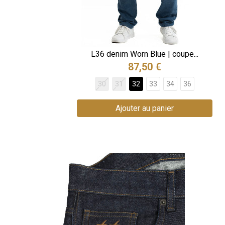
L36 denim Worn Blue | coupe...
87,50 €
30
31
32
33
34
36
Ajouter au panier