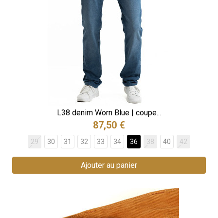
L38 denim Worn Blue | coupe...
87,50 €
29
30
31
32
33
34
36
38
40
42
Ajouter au panier