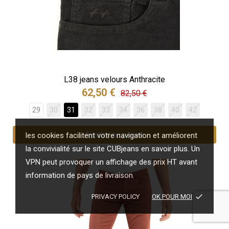
L38 jeans velours Anthracite
62,50 €
82,50 €
29
30
31
32
33
34
36
38
40
42
Ajouter au panier
les cookies facilitent votre navigation et améliorent
la convivialité sur le site CUBjeans en savoir plus. Un
VPN peut provoquer un affichage des prix HT avant
information de pays de livraison.
done
PRIVACY POLICY
OK POUR MOI