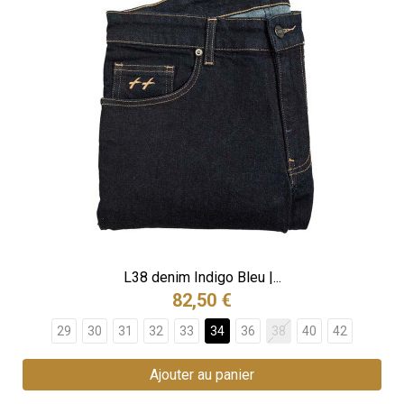
L38 denim Indigo Bleu |...
82,50 €
29
30
31
32
33
34
36
38
40
42
Ajouter au panier