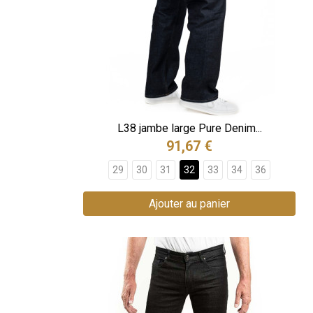
L38 jambe large Pure Denim...
91,67 €
29
30
31
32
33
34
36
Ajouter au panier