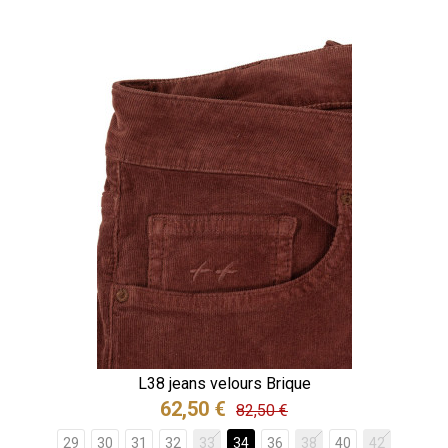
L38 jeans velours Brique
62,50 €
82,50 €
29
30
31
32
33
34
36
38
40
42