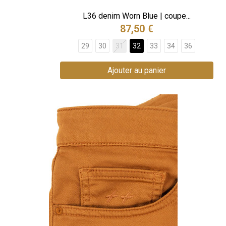
L36 denim Worn Blue | coupe...
87,50 €
29
30
31
32
33
34
36
Ajouter au panier