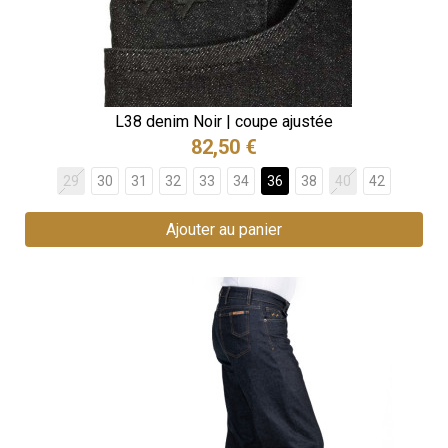
L38 denim Noir | coupe ajustée
82,50 €
29
30
31
32
33
34
36
38
40
42
Ajouter au panier