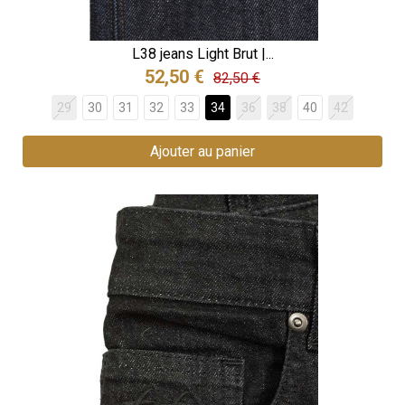
L38 jeans Light Brut |...
52,50 €
82,50 €
29
30
31
32
33
34
36
38
40
42
Ajouter au panier