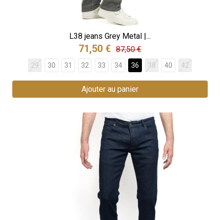
L38 jeans Grey Metal |...
71,50 €
87,50 €
29
30
31
32
33
34
36
38
40
42
Ajouter au panier