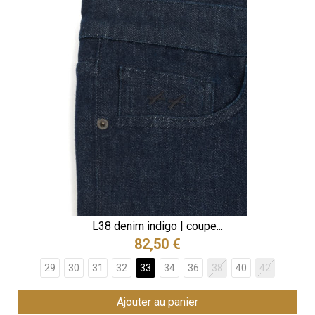
L38 denim indigo | coupe...
82,50 €
29
30
31
32
33
34
36
38
40
42
Ajouter au panier