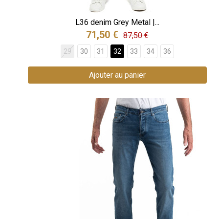
L36 denim Grey Metal |...
71,50 €
87,50 €
29
30
31
32
33
34
36
Ajouter au panier