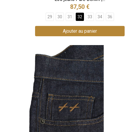
87,50 €
29
30
31
32
33
34
36
Ajouter au panier