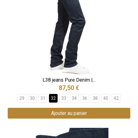
L38 jeans Pure Denim |...
87,50 €
29
30
31
32
33
34
36
38
40
42
Ajouter au panier