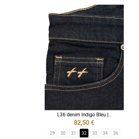
L36 denim Indigo Bleu |...
82,50 €
29
30
31
32
33
34
36