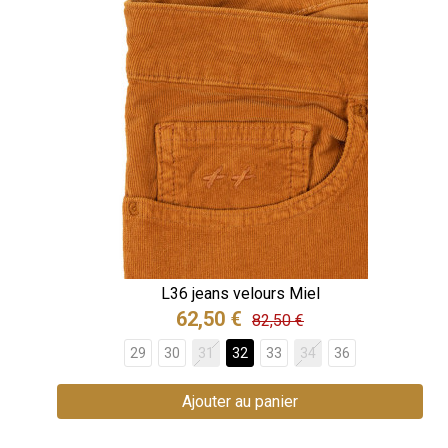
L36 jeans velours Miel
62,50 €
82,50 €
29
30
31
32
33
34
36
Ajouter au panier