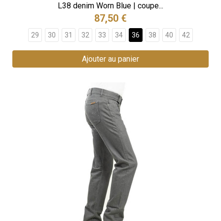
L38 denim Worn Blue | coupe...
87,50 €
29
30
31
32
33
34
36
38
40
42
Ajouter au panier