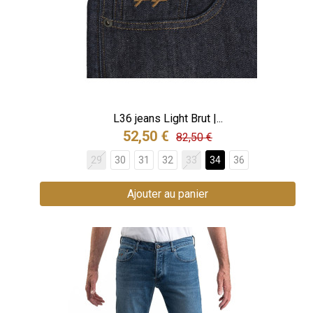
L36 jeans Light Brut |...
52,50 €
82,50 €
29
30
31
32
33
34
36
Ajouter au panier