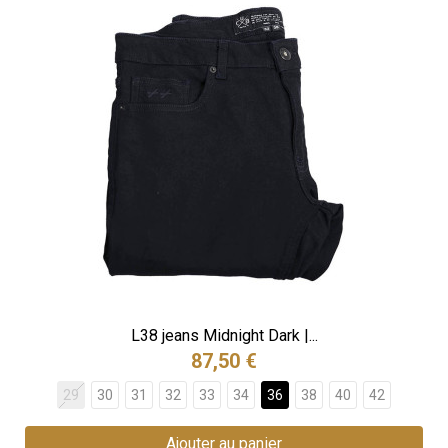
L38 jeans Midnight Dark |...
87,50 €
29
30
31
32
33
34
36
38
40
42
Ajouter au panier