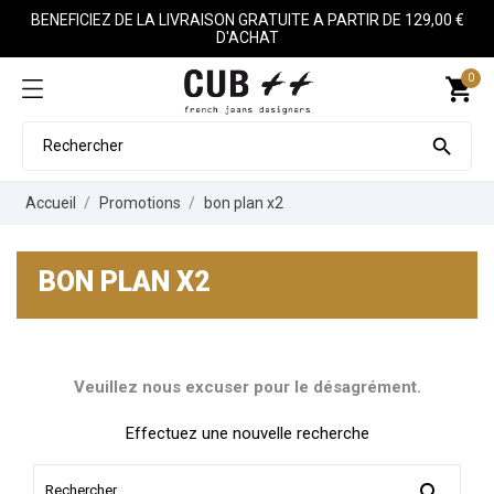
BENEFICIEZ DE LA LIVRAISON GRATUITE A PARTIR DE 129,00 €
D'ACHAT
0
shopping_cart

Accueil
Promotions
bon plan x2
BON PLAN X2
Veuillez nous excuser pour le désagrément.
Effectuez une nouvelle recherche
