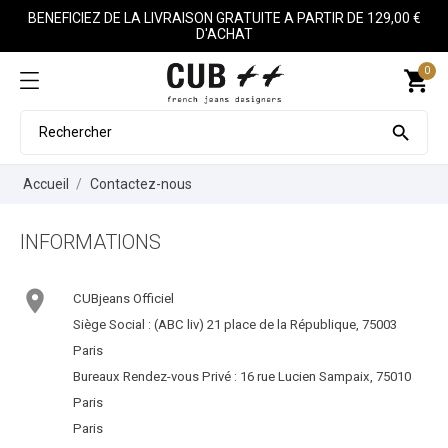
BENEFICIEZ DE LA LIVRAISON GRATUITE A PARTIR DE 129,00 €
D'ACHAT
0
shopping_cart

Accueil
Contactez-nous
INFORMATIONS

CUBjeans Officiel
Siège Social : (ABC liv) 21 place de la République, 75003
Paris
Bureaux Rendez-vous Privé : 16 rue Lucien Sampaix, 75010
Paris
Paris