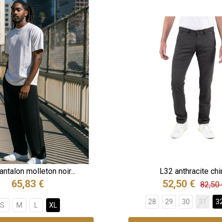
ntalon molleton noir...
L32 anthracite chi
65,83 €
52,50 €
82,50
28
29
30
31
3
S
M
L
XL