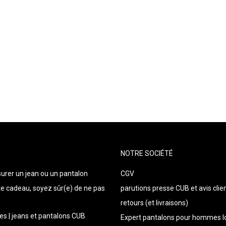
NOTRE SOCIÉTÉ
urer un jean ou un pantalon
CGV
te cadeau, soyez sûr(e) de ne pas
parutions presse CUB et avis clie
retours (et livraisons)
es | jeans et pantalons CUB
Expert pantalons pour hommes lo