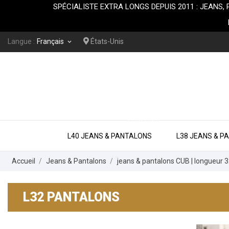
SPÉCIALISTE EXTRA LONGS DEPUIS 2011 : JEA
Langue :
Français
États-Unis
keyboard_arrow_down
EXTRA LONG
L40 JEANS & PANTALONS
L38 JEANS & P
Accueil
Jeans & Pantalons
jeans & pantalons CUB | longueur 
L32 PANTALONS