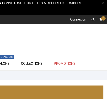
, LA BONNE LONGUEUR ET LES MODÈLES DISPONIBLES.

T
0
Connexion

shopping_cart
CLASSIQUE

TALONS
COLLECTIONS
PROMOTIONS