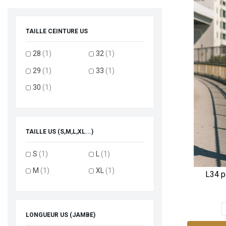
TAILLE CEINTURE US
28
(1)
32
(1)
29
(1)
33
(1)
30
(1)
TAILLE US (S,M,L,XL...)
S
(1)
L
(1)
M
(1)
XL
(1)
L34 pa
LONGUEUR US (JAMBE)