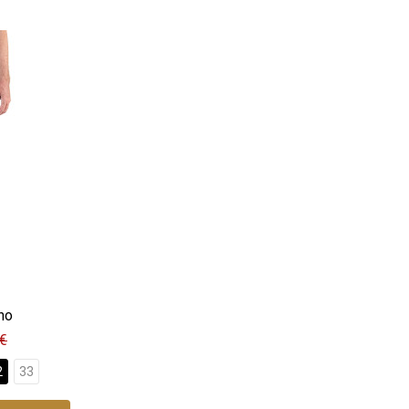
no
 €
2
33