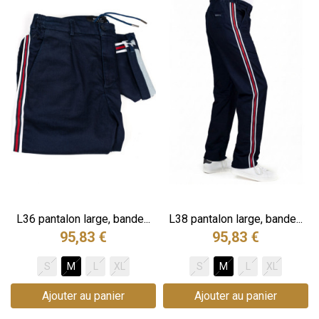
.
L36 pantalon large, bande...
L38 pantalon large, bande...
95,83 €
95,83 €
S
M
L
XL
S
M
L
XL
Ajouter au panier
Ajouter au panier