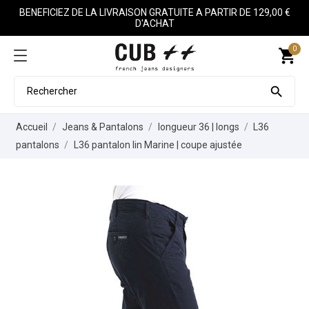
BENEFICIEZ DE LA LIVRAISON GRATUITE A PARTIR DE 129,00 €
D'ACHAT
0
shopping_cart

Accueil
Jeans & Pantalons
longueur 36 | longs
L36
pantalons
L36 pantalon lin Marine | coupe ajustée