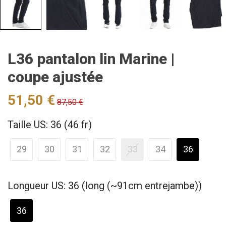
L36 pantalon lin Marine |
coupe ajustée
51,50 €
87,50 €
Taille US: 36 (46 fr)
29
30
31
32
33
34
36
Longueur US: 36 (long (~91cm entrejambe))
36