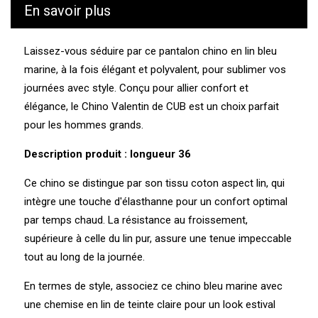
En savoir plus
CUB est le plus vigilant possible durant tout le processus
de fabrication et transport de ses produits. Nous
connaissons les valeurs et l’écosystème des usines et
Laissez-vous séduire par ce pantalon chino en lin bleu
des prestataires avec lesquelles nous travaillons.
marine, à la fois élégant et polyvalent, pour sublimer vos
journées avec style. Conçu pour allier confort et
Confection : Tunisie
Tissage : Turquie
élégance, le Chino Valentin de CUB est un choix parfait
Teinture : Tunisie
pour les hommes grands.
Fibres recyclées : Non
Rejet de microfibres plastiques : Non
Description produit : longueur 36
Ce chino se distingue par son tissu coton aspect lin, qui
intègre une touche d'élasthanne pour un confort optimal
par temps chaud. La résistance au froissement,
supérieure à celle du lin pur, assure une tenue impeccable
tout au long de la journée.
En termes de style, associez ce chino bleu marine avec
une chemise en lin de teinte claire pour un look estival