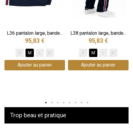
.
L36 pantalon large, bande...
L38 pantalon large, bande...
95,83 €
95,83 €
S
M
L
XL
S
M
L
XL
Ajouter au panier
Ajouter au panier
Trop beau et pratique