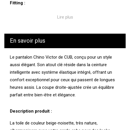
Fitting :
Pantalon de coupe droite-ajustée. Mesures conformes à
Lire plus
l'habitude.
Traçabilité et caractéristiques environnementales :
En savoir plus
CUB est le plus vigilant possible durant tout le processus
de fabrication et transport de ses produits. Nous
Le pantalon Chino Victor de CUB, conçu pour un style
connaissons les valeurs et l’écosystème des usines et
aussi élégant. Son atout clé réside dans la ceinture
des prestataires avec lesquelles nous travaillons.
intelligente avec système élastique intégré, offrant un
Confection : Tunisie
confort exceptionnel pour ceux qui passent de longues
Tissage : Turquie
heures assis. La coupe droite-ajustée crée un équilibre
Teinture : Tunisie
Fibres recyclées : Non
parfait entre bien-être et élégance.
Rejet de microfibres plastiques : Non
Description produit :
La toile de couleur beige-noisette, très nature,