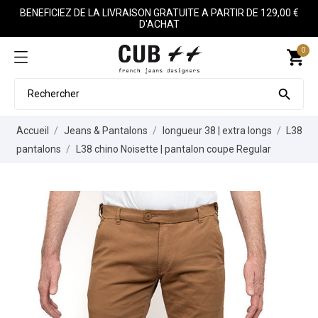
BENEFICIEZ DE LA LIVRAISON GRATUITE A PARTIR DE 129,00 €
D'ACHAT
0
shopping_cart

Accueil
Jeans & Pantalons
longueur 38 | extra longs
L38
pantalons
L38 chino Noisette | pantalon coupe Regular