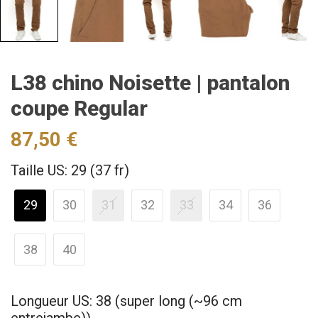
L38 chino Noisette | pantalon
coupe Regular
87,50 €
Taille US: 29 (37 fr)
29
30
31
32
33
34
36
38
40
Longueur US: 38 (super long (~96 cm
entrejambe))