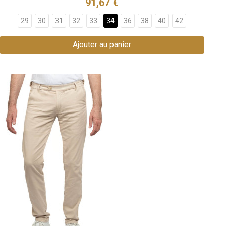
91,67 €
29
30
31
32
33
34
36
38
40
42
Ajouter au panier