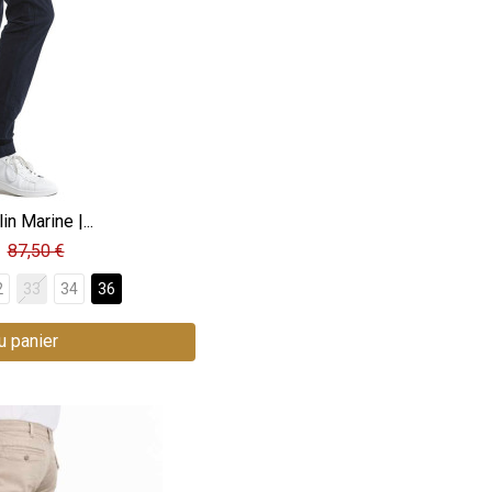
in Marine |...
87,50 €
2
33
34
36
u panier