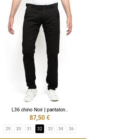
L36 chino Noir | pantalon...
87,50 €
29
30
31
32
33
34
36