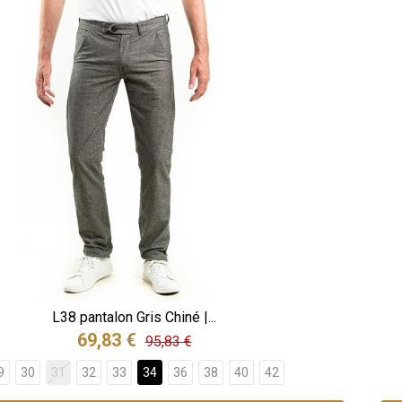
L38 pantalon Gris Chiné |...
69,83 €
95,83 €
9
30
31
32
33
34
36
38
40
42