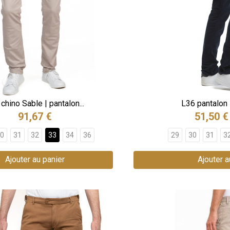
chino Sable | pantalon...
L36 pantalon l
91,67 €
51,50 €
0
31
32
33
34
36
29
30
31
3
Ajouter au panier
Ajouter a