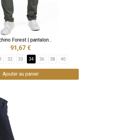
hino Forest | pantalon...
91,67 €
1
32
33
34
36
38
40
Ajouter au panier