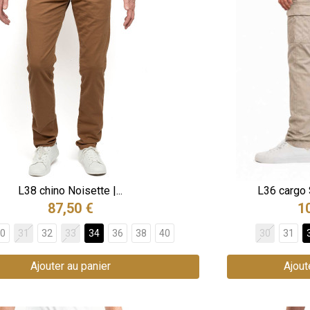
L38 chino Noisette |...
L36 cargo S
87,50 €
1
0
31
32
33
34
36
38
40
30
31
Ajouter au panier
Ajout