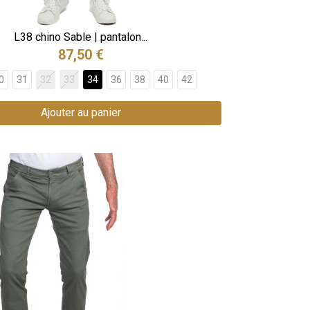
L38 chino Sable | pantalon...
87,50 €
0
31
32
33
34
36
38
40
42
Ajouter au panier