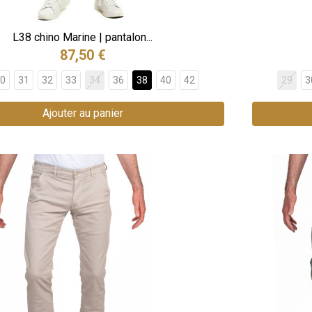
L38 chino Marine | pantalon...
87,50 €
0
31
32
33
34
36
38
40
42
29
3
Ajouter au panier