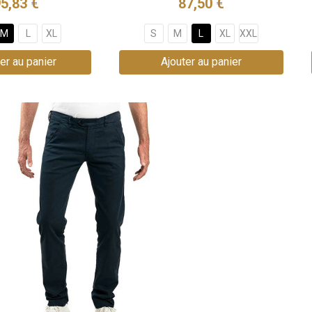
5,83 €
87,50 €
M
L
XL
S
M
L
XL
XXL
er au panier
Ajouter au panier