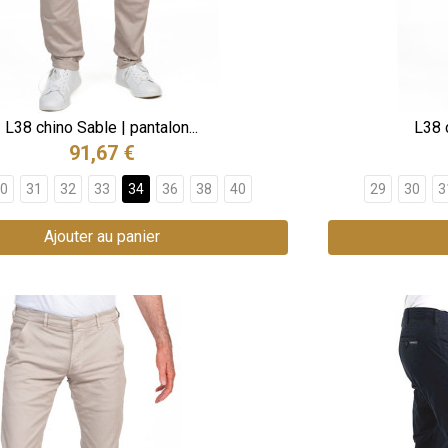
L38 chino Sable | pantalon...
L38 c
91,67 €
0
31
32
33
34
36
38
40
29
30
3
Ajouter au panier