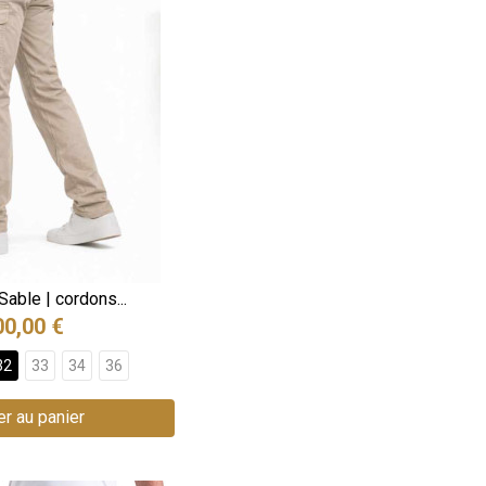
able | cordons...
00,00 €
32
33
34
36
er au panier