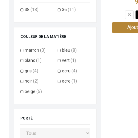
9
38
(18)
36
(11)
S
Ajout
COULEUR DE LA MATIÈRE
marron
(3)
bleu
(8)
blanc
(1)
vert
(1)
gris
(4)
ecru
(4)
noir
(2)
ocre
(1)
beige
(5)
PORTÉ