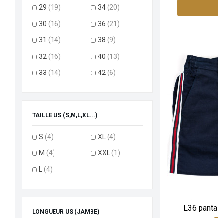
29
(19)
34
(20)
30
(16)
36
(21)
31
(14)
38
(9)
32
(16)
40
(13)
33
(14)
42
(6)
TAILLE US (S,M,L,XL...)
S
(4)
XL
(4)
M
(4)
XXL
(1)
L
(4)
L36 pantal
LONGUEUR US (JAMBE)