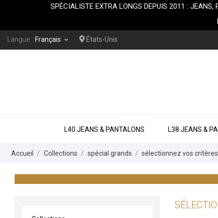
SPÉCIALISTE EXTRA LONGS DEPUIS 2011 : JEA
Langue :
Français
États-Unis
keyboard_arrow_down
EXTRA LONG
L40 JEANS & PANTALONS
L38 JEANS & P
Accueil
Collections
spécial grands
sélectionnez vos critère
SÉLECTIO