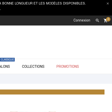
, LA BONNE LONGUEUR ET LES MODÈLES DISPONIBLES.

T
0
Connexion

shopping_cart
CLASSIQUE

TALONS
COLLECTIONS
PROMOTIONS