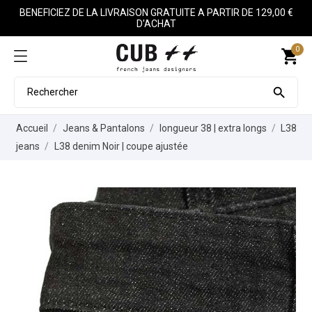
BENEFICIEZ DE LA LIVRAISON GRATUITE A PARTIR DE 129,00 €
D'ACHAT
0
shopping_cart

Accueil
Jeans & Pantalons
longueur 38 | extra longs
L38
jeans
L38 denim Noir | coupe ajustée