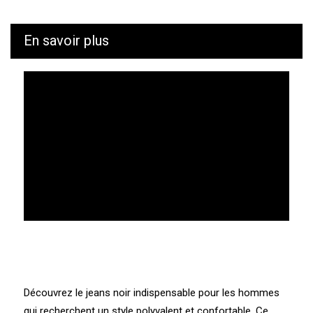
Traçabilité et caractéristiques environnementales :
CUB est le plus vigilant possible durant tout le processus
En savoir plus
de fabrication et transport de ses produits. Nous
connaissons les valeurs et l’écosystème des usines et
des prestataires avec lesquelles nous travaillons.
Confection : Tunisie
Tissage : Egypte
Teinture : Tunisie
Fibres recyclées : Non
Rejet de microfibres plastiques : Non
Découvrez le jeans noir indispensable pour les hommes
qui recherchent un style polyvalent et confortable. Ce