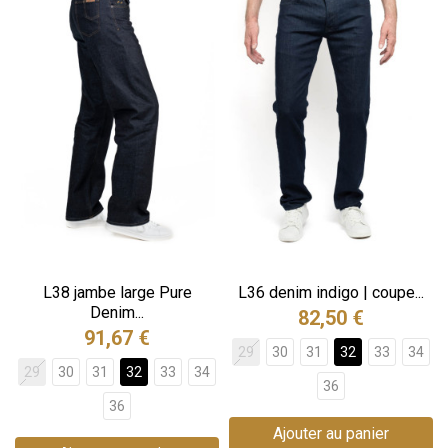
L38 jambe large Pure
L36 denim indigo | coupe...
Denim...
82,50 €
91,67 €
29
30
31
32
33
34
29
30
31
32
33
34
36
36
Ajouter au panier