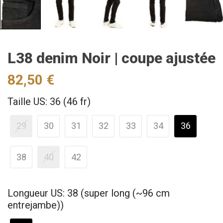
L38 denim Noir | coupe ajustée
82,50 €
Taille US: 36 (46 fr)
29
30
31
32
33
34
36
38
40
42
Longueur US: 38 (super long (~96 cm
entrejambe))