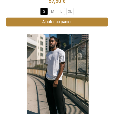
57,50 €
S
M
L
XL
Ajouter au panier