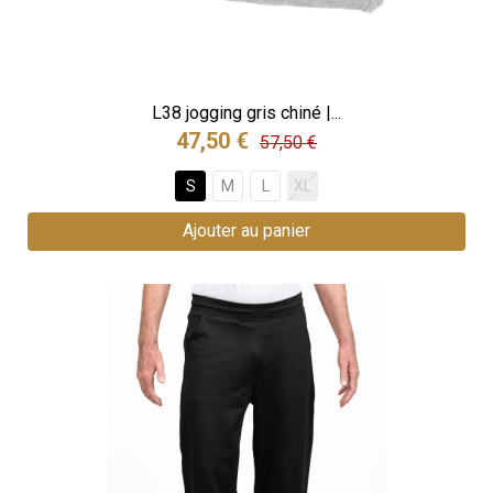
L38 jogging gris chiné |...
47,50 €
57,50 €
S
M
L
XL
Ajouter au panier