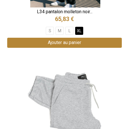
L34 pantalon molleton noir...
65,83 €
S
M
L
XL
Ajouter au panier