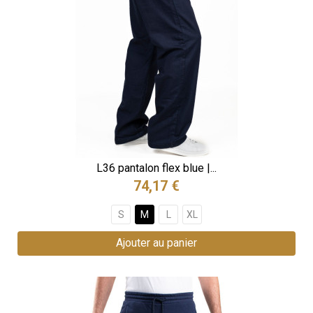
L36 pantalon flex blue |...
74,17 €
S
M
L
XL
Ajouter au panier