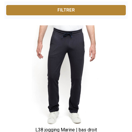
longueur. Fini les chevilles découvertes : nos modèles
FILTRER
offrent une
longueur de jambe adaptée et un tombé
naturel
, même pour les silhouettes les plus élancées.
Idéals pour le sport comme pour les moments de
détente, nos joggings sont réalisés dans des matières
douces et résistantes, avec des finitions soignées pour
un usage quotidien.
???? Utilisez les filtres pour trouver votre jogging idéal
:
Longueur (L36, L38) /
Taille (S à 3XL) /
Coupe et
style
Enfin des pantalons de jogging conçus pour les hommes
grands, parfaits pour le sport, le week-end ou la maison.
L38 jogging Marine | bas droit