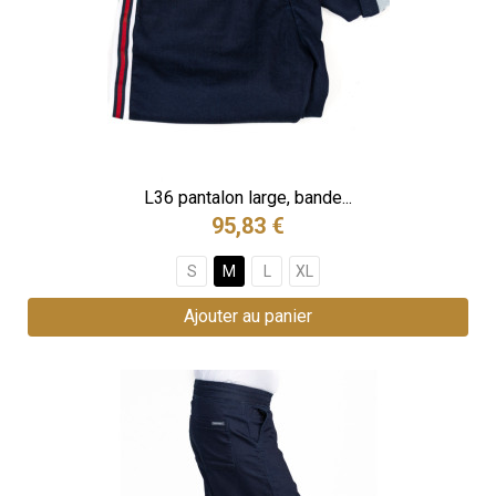
L36 pantalon large, bande...
95,83 €
S
M
L
XL
Ajouter au panier