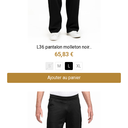
L36 pantalon molleton noir...
65,83 €
S
M
L
XL
Ajouter au panier