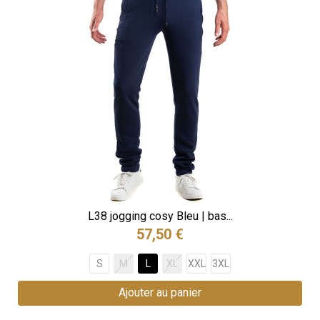
L38 jogging cosy Bleu | bas...
57,50 €
S
M
L
XL
XXL
3XL
Ajouter au panier