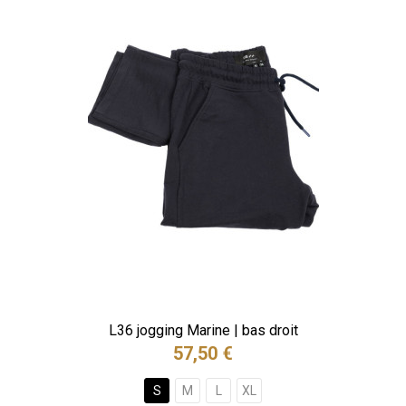
L36 jogging Marine | bas droit
57,50 €
S
M
L
XL