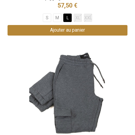
57,50 €
S
M
L
XL
XXL
Ajouter au panier