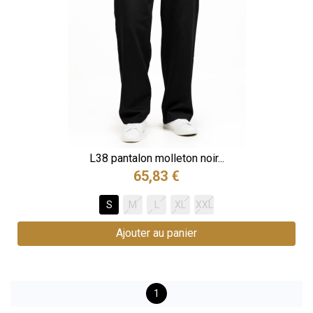
L38 pantalon molleton noir...
65,83 €
S
M
L
XL
XXL
Ajouter au panier
1